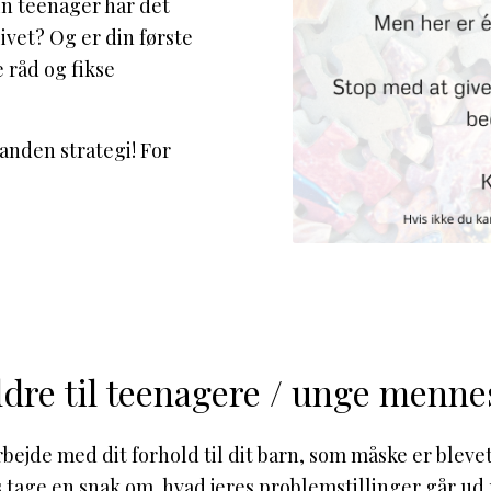
in teenager har det
livet? Og er din første
e råd og fikse
anden strategi! For
ldre til teenagere / unge menne
bejde med dit forhold til dit barn, som måske er blevet
 tage en snak om, hvad jeres problemstillinger går ud p