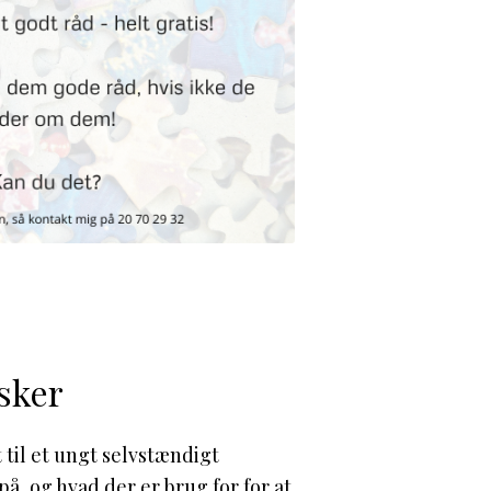
sker
 til et ungt selvstændigt
å, og hvad der er brug for for at