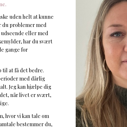
ne.
åske uden helt at kunne
Har du problemer med
 udseende eller med
kemylder, har du svært
gle gange for
 til at få det bedre.
erioder med dårlig
malt. Jeg kan hjælpe dig
det, når livet er svært,
ige.
um, hvor vi kan tale om
es samtale bestemmer du,