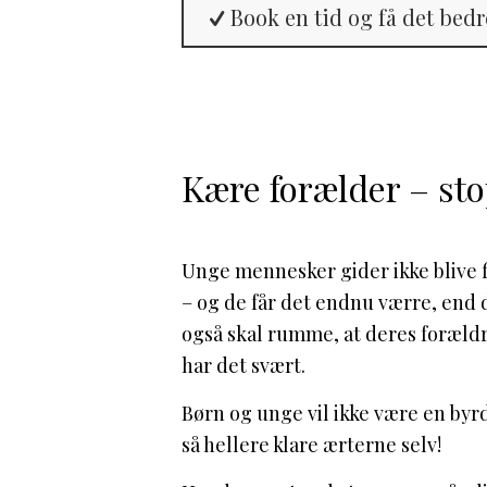
Book en tid og få det bed
Kære forælder – st
Unge mennesker gider ikke blive f
– og de får det endnu værre, end d
også skal rumme, at deres forældr
har det svært.
Børn og unge vil ikke være en byr
så hellere klare ærterne selv!