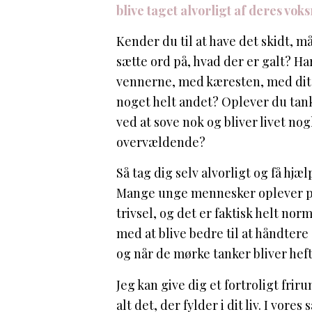
blive taget alvorligt af deres voks
Kender du til at have det skidt, m
sætte ord på, hvad der er galt? 
vennerne, med kæresten, med dit
noget helt andet? Oplever du tan
ved at sove nok og bliver livet no
overvældende?
Så tag dig selv alvorligt og få hjælp
Mange unge mennesker oplever p
trivsel, og det er faktisk helt nor
med at blive bedre til at håndtere 
og når de mørke tanker bliver heft
Jeg kan give dig et fortroligt frir
alt det, der fylder i dit liv. I vor