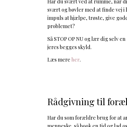
Har du svært ved at rumme, når d
svært og bøvler med at finde vej i 
impuls at hjælpe, trøste, give god
problemet?
Så STOP OP NU og lær dig selv en 
jeres begges skyld.
Læs mere
her
.
Rådgivning til foræ
Har du som forældre brug for at ar
menneske, så book en tid og lad os