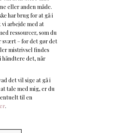
ene eller anden måde.
kke har brug for at gå i
t vi arbejde med at
med ressourcer, som du
r svært – for det gør det
ler mistrivsel findes
i håndtere det, når
d det vil sige at gå i
e at tale med mig, er du
entuelt til en
er
.