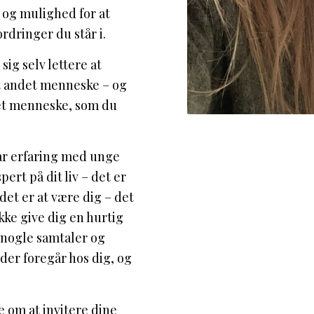
d og mulighed for at
ordringer du står i.
ig selv lettere at
t andet menneske – og
 et menneske, som du
ar erfaring med unge
pert på dit liv – det er
det er at være dig – det
kke give dig en hurtig
e nogle samtaler og
 der foregår hos dig, og
ge om at invitere dine