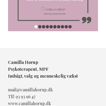
1
2
3
4
5
6
7
8
9
10
Camilla Hørup
Psykoterapeut, MPF
Indsigt, valg og menneskelig vækst
mail@camillahorup.dk
Tlf: 93 93 96 47
www.camillahorup.dk