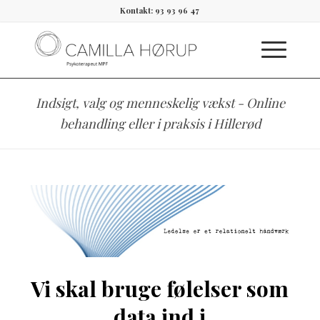
Kontakt: 93 93 96 47
Indsigt, valg og menneskelig vækst - Online
behandling eller i praksis i Hillerød
Vi skal bruge følelser som
data ind i